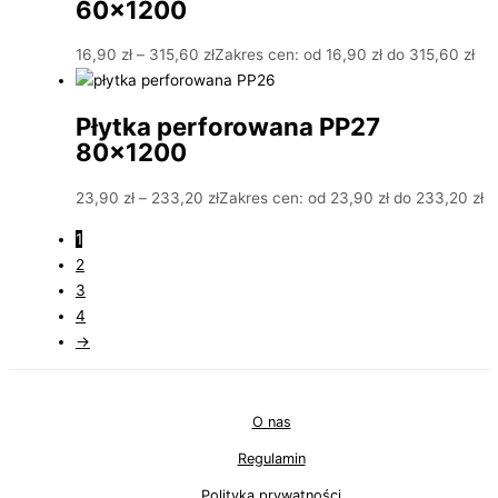
60×1200
16,90
zł
–
315,60
zł
Zakres cen: od 16,90 zł do 315,60 zł
Płytka perforowana PP27
80×1200
23,90
zł
–
233,20
zł
Zakres cen: od 23,90 zł do 233,20 zł
1
2
3
4
→
O nas
Regulamin
Polityka prywatności