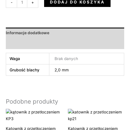
DODAJ DO KOSZYKA
-
+
Informacje dodatkowe
Opinie (0)
Waga
Brak danych
Grubość blachy
2,0 mm
Podobne produkty
Zakres
Zakres
cen:
cen:
od
od
1,70 zł
4,55 zł
Kątownik z przetłoczeniem
Kątownik z przetłoczeniem
do
do