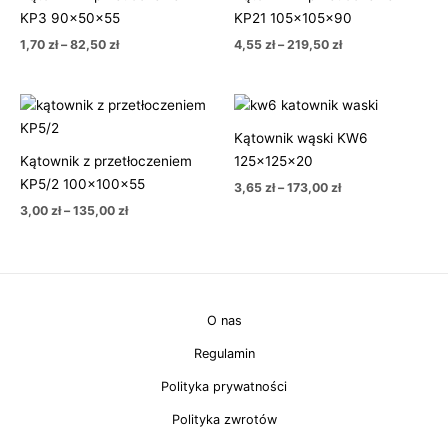
82,50 zł
219,50 zł
KP3 90x50x55
KP21 105x105x90
1,70
zł
–
82,50
zł
4,55
zł
–
219,50
zł
Zakres
Zakres
cen:
cen:
od
od
Kątownik wąski KW6
3,00 zł
3,65 zł
Kątownik z przetłoczeniem
125x125x20
do
do
135,00 zł
173,00 zł
KP5/2 100x100x55
3,65
zł
–
173,00
zł
3,00
zł
–
135,00
zł
O nas
Regulamin
Polityka prywatności
Polityka zwrotów