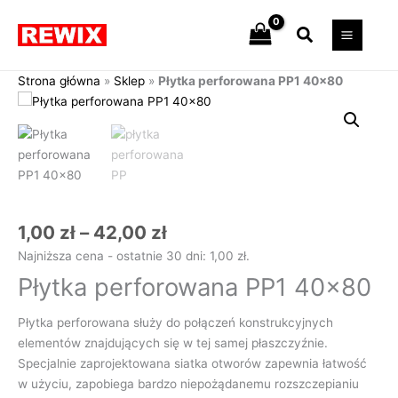
Przejdź
Szukaj
do
treści
Strona główna
»
Sklep
»
Płytka perforowana PP1 40×80
Zakres
ilość
cen:
Płytka
od
perforowana
1,00 zł
PP1
do
40x80
42,00 zł
1,00
zł
–
42,00
zł
Najniższa cena - ostatnie 30 dni:
1,00
zł
.
Płytka perforowana PP1 40×80
Płytka perforowana służy do połączeń konstrukcyjnych
elementów znajdujących się w tej samej płaszczyźnie.
Specjalnie zaprojektowana siatka otworów zapewnia łatwość
w użyciu, zapobiega bardzo niepożądanemu rozszczepianiu