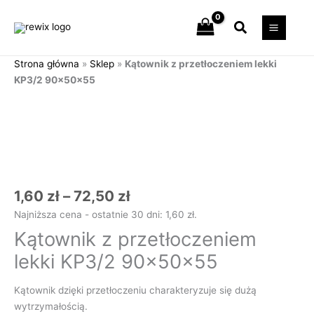
Przejdź
Szukaj
do
treści
Strona główna
»
Sklep
»
Kątownik z przetłoczeniem lekki
KP3/2 90x50x55
Zakres
ilość
cen:
Kątownik
od
z przetłoczeniem
1,60 zł
lekki
do
KP3/2
72,50 zł
90x50x55
1,60
zł
–
72,50
zł
Najniższa cena - ostatnie 30 dni:
1,60
zł
.
Kątownik z przetłoczeniem
lekki KP3/2 90x50x55
Kątownik dzięki przetłoczeniu charakteryzuje się dużą
wytrzymałością.