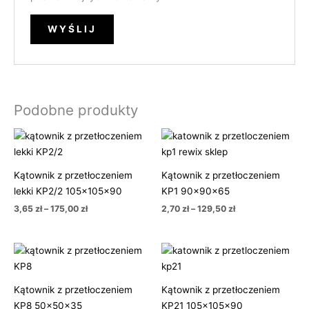
Podobne produkty
Zakres
Zakres
cen:
cen:
od
od
3,65 zł
2,70 zł
Kątownik z przetłoczeniem
Kątownik z przetłoczeniem
do
do
175,00 zł
129,50 zł
lekki KP2/2 105x105x90
KP1 90x90x65
3,65
zł
–
175,00
zł
2,70
zł
–
129,50
zł
Zakres
Zakres
cen:
cen:
od
od
0,80 zł
4,55 zł
Kątownik z przetłoczeniem
Kątownik z przetłoczeniem
do
do
37,00 zł
219,50 zł
KP8 50x50x35
KP21 105x105x90