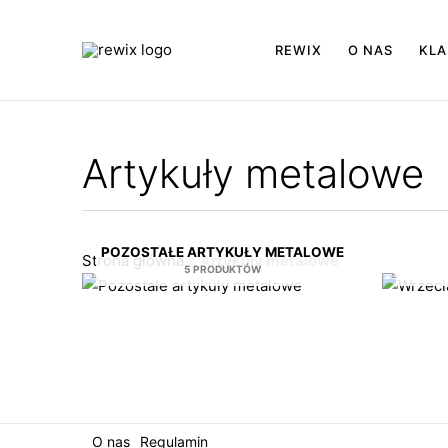
Przejdź
do
REWIX
O NAS
KLA
treści
Artykuły metalowe
POZOSTAŁE ARTYKUŁY METALOWE
Strona główna
»
Artykuły metalowe
5 PRODUKTÓW
O nas
Regulamin