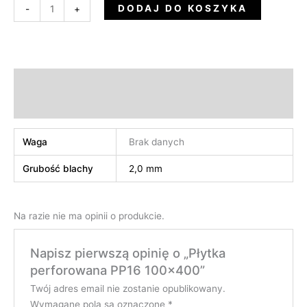
DODAJ DO KOSZYKA
-
+
Informacje dodatkowe
Opinie (0)
Waga
Brak danych
Grubość blachy
2,0 mm
Na razie nie ma opinii o produkcie.
Napisz pierwszą opinię o „Płytka
perforowana PP16 100×400”
Twój adres email nie zostanie opublikowany.
Wymagane pola są oznaczone
*