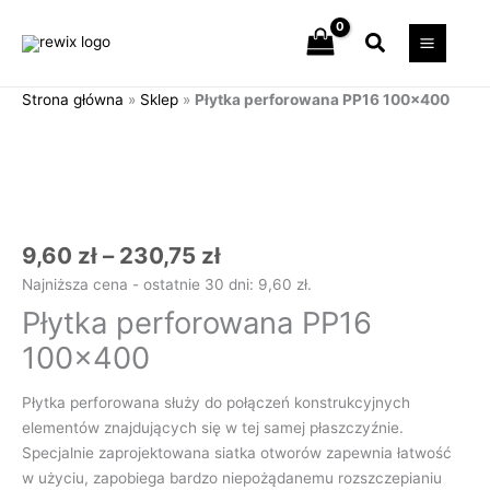
Przejdź
Szukaj
do
treści
Strona główna
»
Sklep
»
Płytka perforowana PP16 100×400
Zakres
ilość
cen:
Płytka
od
perforowana
9,60 zł
PP16
do
100x400
230,75 zł
9,60
zł
–
230,75
zł
Najniższa cena - ostatnie 30 dni:
9,60
zł
.
Płytka perforowana PP16
100×400
Płytka perforowana służy do połączeń konstrukcyjnych
elementów znajdujących się w tej samej płaszczyźnie.
Specjalnie zaprojektowana siatka otworów zapewnia łatwość
w użyciu, zapobiega bardzo niepożądanemu rozszczepianiu