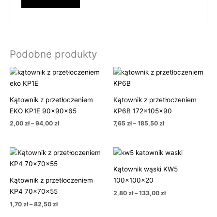
Podobne produkty
Zakres
Zakres
cen:
cen:
od
od
2,00 zł
7,65 zł
Kątownik z przetłoczeniem
Kątownik z przetłoczeniem
do
do
94,00 zł
185,50 zł
EKO KP1E 90x90x65
KP6B 172x105x90
2,00
zł
–
94,00
zł
7,65
zł
–
185,50
zł
Zakres
Zakres
cen:
cen:
od
od
Kątownik wąski KW5
1,70 zł
2,80 zł
Kątownik z przetłoczeniem
100x100x20
do
do
82,50 zł
133,00 zł
KP4 70x70x55
2,80
zł
–
133,00
zł
1,70
zł
–
82,50
zł