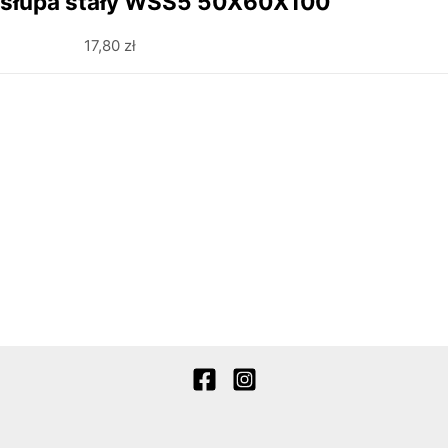
 słupa stały WSS5 50X60X100
17,80
zł