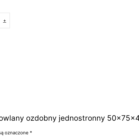
+
dowlany ozdobny jednostronny 50x75x
są oznaczone
*