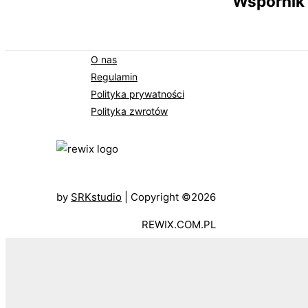
Wspornik
O nas
Regulamin
Polityka prywatności
Polityka zwrotów
by
SRKstudio
| Copyright ©2026
REWIX.COM.PL