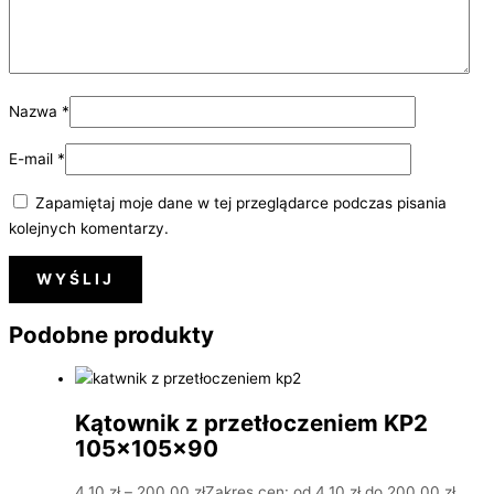
Nazwa
*
E-mail
*
Zapamiętaj moje dane w tej przeglądarce podczas pisania
kolejnych komentarzy.
Podobne produkty
Kątownik z przetłoczeniem KP2
105x105x90
4,10
zł
–
200,00
zł
Zakres cen: od 4,10 zł do 200,00 zł