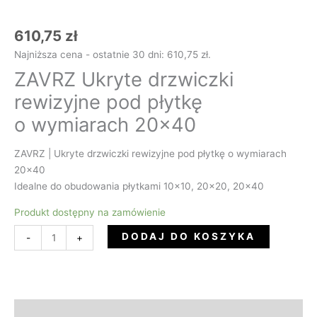
610,75
zł
Najniższa cena - ostatnie 30 dni:
610,75
zł
.
ZAVRZ Ukryte drzwiczki
rewizyjne pod płytkę
o wymiarach 20×40
ZAVRZ | Ukryte drzwiczki rewizyjne pod płytkę o wymiarach
20×40
Idealne do obudowania płytkami 10×10, 20×20, 20×40
Produkt dostępny na zamówienie
DODAJ DO KOSZYKA
-
+
Opis