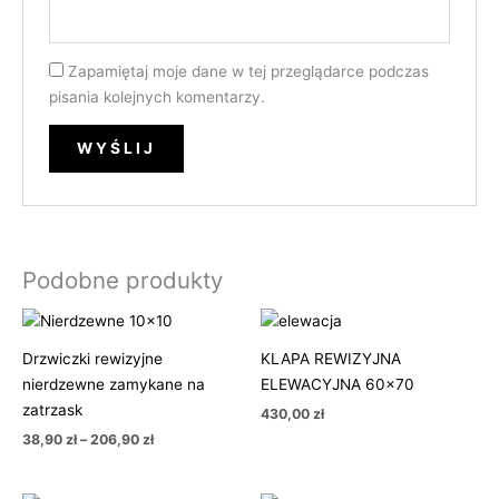
Zapamiętaj moje dane w tej przeglądarce podczas
pisania kolejnych komentarzy.
Podobne produkty
Zakres
cen:
od
Drzwiczki rewizyjne
KLAPA REWIZYJNA
38,90 zł
nierdzewne zamykane na
ELEWACYJNA 60×70
do
206,90 zł
zatrzask
430,00
zł
38,90
zł
–
206,90
zł