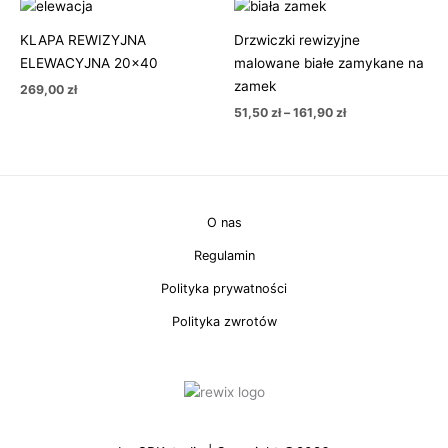
Zakres
cen:
od
KLAPA REWIZYJNA
Drzwiczki rewizyjne
51,50 zł
ELEWACYJNA 20×40
malowane białe zamykane na
do
161,90 zł
zamek
269,00
zł
51,50
zł
–
161,90
zł
O nas
Regulamin
Polityka prywatności
Polityka zwrotów