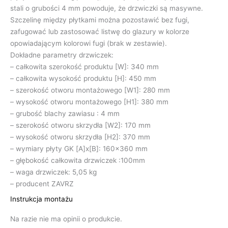
stali o grubości 4 mm powoduje, że drzwiczki są masywne.
Szczelinę między płytkami można pozostawić bez fugi,
zafugować lub zastosować listwę do glazury w kolorze
opowiadającym kolorowi fugi (brak w zestawie).
Dokładne parametry drzwiczek:
– całkowita szerokość produktu [W]: 340 mm
– całkowita wysokość produktu [H]: 450 mm
– szerokość otworu montażowego [W1]: 280 mm
– wysokość otworu montażowego [H1]: 380 mm
– grubość blachy zawiasu : 4 mm
– szerokość otworu skrzydła [W2]: 170 mm
– wysokość otworu skrzydła [H2]: 370 mm
– wymiary płyty GK [A]x[B]: 160×360 mm
– głębokość całkowita drzwiczek :100mm
– waga drzwiczek: 5,05 kg
– producent ZAVRZ
Instrukcja montażu
Na razie nie ma opinii o produkcie.