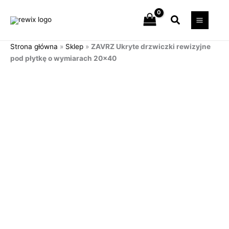
Przejdź
Szukaj
do
treści
Strona główna
»
Sklep
»
ZAVRZ Ukryte drzwiczki rewizyjne
pod płytkę o wymiarach 20×40
ilość
ZAVRZ
Ukryte
drzwiczki
rewizyjne
pod
płytkę
o wymiarach
20x40