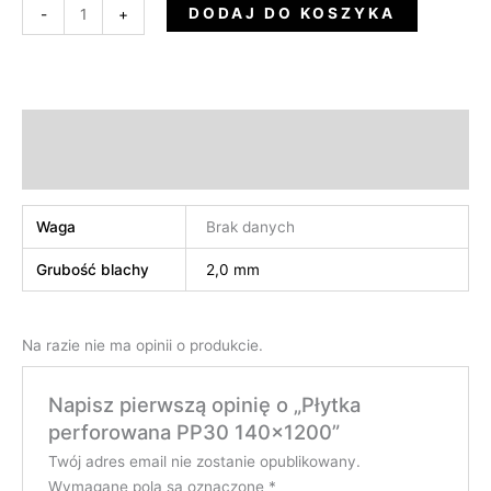
DODAJ DO KOSZYKA
-
+
Informacje dodatkowe
Opinie (0)
Waga
Brak danych
Grubość blachy
2,0 mm
Na razie nie ma opinii o produkcie.
Napisz pierwszą opinię o „Płytka
perforowana PP30 140×1200”
Twój adres email nie zostanie opublikowany.
Wymagane pola są oznaczone
*