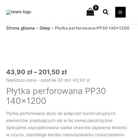
Przejdź
Szukaj
do
treści
Strona główna
»
Sklep
»
Płytka perforowana PP30 140×1200
Zakres
ilość
cen:
Płytka
od
perforowana
43,90 zł
PP30
do
140x1200
201,50 zł
43,90
zł
–
201,50
zł
Najniższa cena - ostatnie 30 dni:
43,90
zł
.
Płytka perforowana PP30
140×1200
Płytka perforowana służy do połączeń konstrukcyjnych
elementów znajdujących się w tej samej płaszczyźnie.
Specjalnie zaprojektowana siatka otworów zapewnia łatwość
w użyciu, zapobiega bardzo niepożądanemu rozszczepianiu