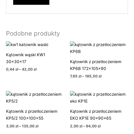
Podobne produkty
Zakres
Zakres
cen:
cen:
od
od
Kątownik wąski KW1
0,44 zł
7,65 zł
30x30x17
Kątownik z przetłoczeniem
do
do
42,00 zł
185,50 zł
KP6B 172x105x90
0,44
zł
–
42,00
zł
7,65
zł
–
185,50
zł
Zakres
Zakres
cen:
cen:
od
od
3,00 zł
2,00 zł
Kątownik z przetłoczeniem
Kątownik z przetłoczeniem
do
do
135,00 zł
94,00 zł
KP5/2 100x100x55
EKO KP1E 90x90x65
3,00
zł
–
135,00
zł
2,00
zł
–
94,00
zł