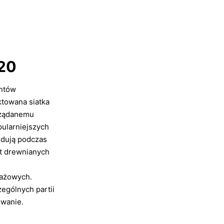
120
entów
ktowana siatka
ożądanemu
ularniejszych
dują podczas
at drewnianych
tażowych.
ególnych partii
owanie.