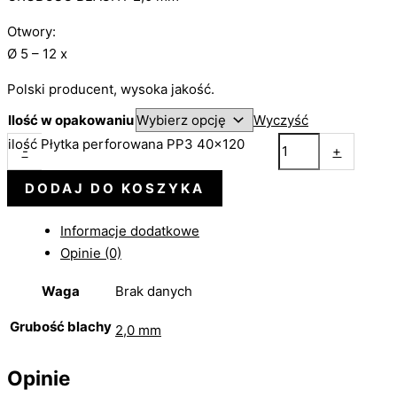
Otwory:
Ø 5 – 12 x
Polski producent, wysoka jakość.
Ilość w opakowaniu
Wyczyść
ilość Płytka perforowana PP3 40x120
-
+
DODAJ DO KOSZYKA
Informacje dodatkowe
Opinie (0)
Waga
Brak danych
Grubość blachy
2,0 mm
Opinie