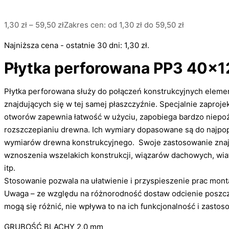
1,30
zł
–
59,50
zł
Zakres cen: od 1,30 zł do 59,50 zł
Najniższa cena - ostatnie 30 dni:
1,30
zł
.
Płytka perforowana PP3 40×
Płytka perforowana służy do połączeń konstrukcyjnych elem
znajdujących się w tej samej płaszczyźnie. Specjalnie zaproje
otworów zapewnia łatwość w użyciu, zapobiega bardzo niep
rozszczepianiu drewna. Ich wymiary dopasowane są do najpop
wymiarów drewna konstrukcyjnego. Swoje zastosowanie znaj
wznoszenia wszelakich konstrukcji, wiązarów dachowych, wi
itp.
Stosowanie pozwala na ułatwienie i przyspieszenie prac mon
Uwaga – ze względu na różnorodność dostaw odcienie poszcz
mogą się różnić, nie wpływa to na ich funkcjonalność i zastos
GRUBOŚĆ BLACHY 2,0 mm