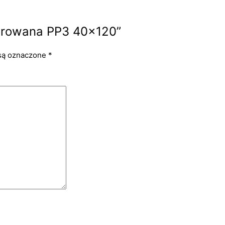
forowana PP3 40×120”
są oznaczone
*