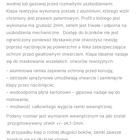
wodnej lub gazowej przed rozmaitymi uszkodzeniami.
Klapa rewizyjna wykonana została z aluminium, którego wzór
chroniony jest prawem patentowym. Profil z którego jest
wykonana ma grubość 2mm, zatem jest trwała i odporna na
uszkodzenia mechaniczne. Dostęp do liczników nie jest
ograniczony ponieważ błyskawicznie otworzysz rewizję
poprzez naciśnięcie jej powierzchni a linka zabezpieczająca
ochroni przed gwałtownym otwarciem. Klapa idealnie nadaje
się do maskowania wszelakich otworów rewizyjnych.
– aluminiowa ramka zapewnia ochronę przed korozją;
– zatrzaski sprężynowe umożliwiają otwarcie i zamknięcie
klapy przez naciśnięcie;
– wodoodporna płyta kartonowo – gipsowa nadaje się do
malowania;
– możliwość całkowitego wyjęcia ramki wewnętrznej.
Podany rozmiar jest wymiarem wewnętrznym na jaki został
przygotowywany otwór +/- ok.1-2mm.
W przypadku klap o różnej długości boków, zamki zawsze
znajdują się na dłuższej stronie.