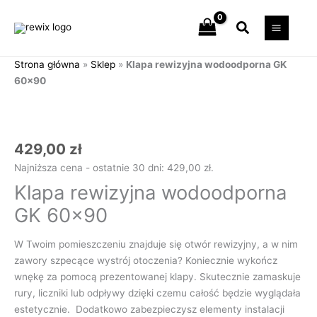
Przejdź
Szukaj
do
treści
Strona główna
»
Sklep
»
Klapa rewizyjna wodoodporna GK
60×90
ilość
Klapa
rewizyjna
wodoodporna
429,00
zł
GK
Najniższa cena - ostatnie 30 dni:
429,00
zł
.
60x90
Klapa rewizyjna wodoodporna
GK 60×90
W Twoim pomieszczeniu znajduje się otwór rewizyjny, a w nim
zawory szpecące wystrój otoczenia? Koniecznie wykończ
wnękę za pomocą prezentowanej klapy. Skutecznie zamaskuje
rury, liczniki lub odpływy dzięki czemu całość będzie wyglądała
estetycznie. Dodatkowo zabezpieczysz elementy instalacji