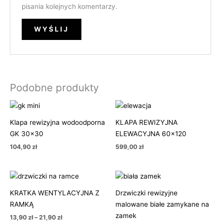
pisania kolejnych komentarzy.
Podobne produkty
Klapa rewizyjna wodoodporna
KLAPA REWIZYJNA
GK 30×30
ELEWACYJNA 60×120
104,90
zł
599,00
zł
Zakres
Zakres
cen:
cen:
od
od
KRATKA WENTYLACYJNA Z
Drzwiczki rewizyjne
13,90 zł
51,50 zł
RAMKĄ
malowane białe zamykane na
do
do
21,90 zł
161,90 zł
zamek
13,90
zł
–
21,90
zł