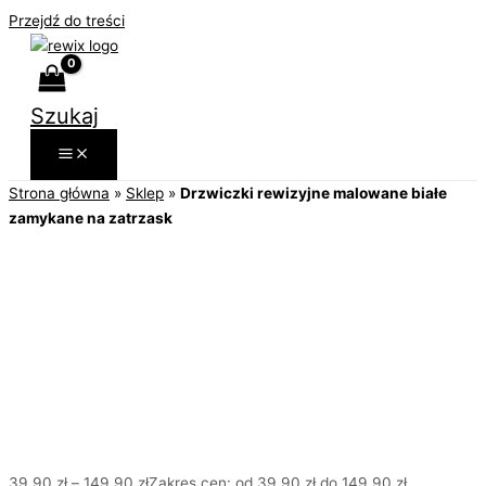
Przejdź do treści
Szukaj
Strona główna
»
Sklep
»
Drzwiczki rewizyjne malowane białe
zamykane na zatrzask
39,90
zł
–
149,90
zł
Zakres cen: od 39,90 zł do 149,90 zł