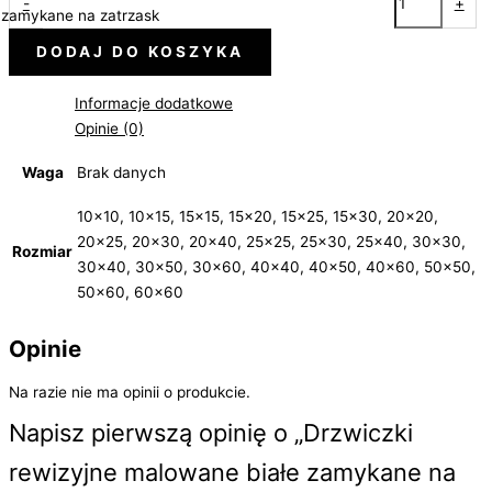
-
+
zamykane na zatrzask
DODAJ DO KOSZYKA
Informacje dodatkowe
Opinie (0)
Waga
Brak danych
10×10, 10×15, 15×15, 15×20, 15×25, 15×30, 20×20,
20×25, 20×30, 20×40, 25×25, 25×30, 25×40, 30×30,
Rozmiar
30×40, 30×50, 30×60, 40×40, 40×50, 40×60, 50×50,
50×60, 60×60
Opinie
Na razie nie ma opinii o produkcie.
Napisz pierwszą opinię o „Drzwiczki
rewizyjne malowane białe zamykane na