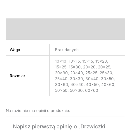
Informacje dodatkowe
Opinie (0)
Waga
Brak danych
10×10, 10×15, 15×15, 15×20,
15×25, 15×30, 20×20, 20×25,
20×30, 20×40, 25×25, 25×30,
Rozmiar
25×40, 30×30, 30×40, 30×50,
30×60, 40×40, 40×50, 40×60,
50×50, 50×60, 60×60
Na razie nie ma opinii o produkcie.
Napisz pierwszą opinię o „Drzwiczki