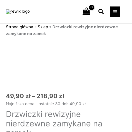
Przejdź
Szukaj
do
treści
Strona główna
»
Sklep
»
Drzwiczki rewizyjne nierdzewne
zamykane na zamek
Zakres
ilość
cen:
Drzwiczki
od
rewizyjne
49,90 zł
nierdzewne
do
zamykane
218,90 zł
na
zamek
49,90
zł
–
218,90
zł
Najniższa cena - ostatnie 30 dni:
49,90
zł
.
Drzwiczki rewizyjne
nierdzewne zamykane na