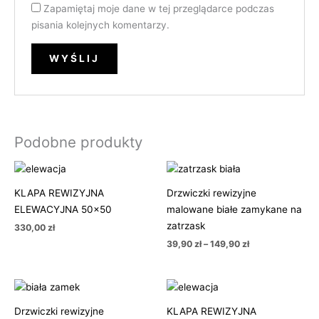
Zapamiętaj moje dane w tej przeglądarce podczas
pisania kolejnych komentarzy.
Podobne produkty
Zakres
cen:
od
KLAPA REWIZYJNA
Drzwiczki rewizyjne
39,90 zł
ELEWACYJNA 50×50
malowane białe zamykane na
do
149,90 zł
zatrzask
330,00
zł
39,90
zł
–
149,90
zł
Zakres
cen:
od
Drzwiczki rewizyjne
KLAPA REWIZYJNA
51,50 zł