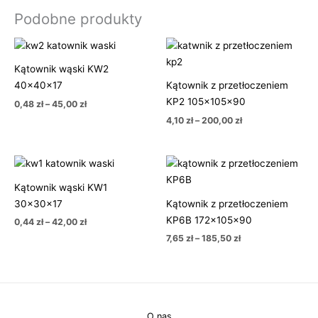
Podobne produkty
Zakres
Zakres
cen:
cen:
od
od
Kątownik wąski KW2
0,48 zł
4,10 zł
40x40x17
Kątownik z przetłoczeniem
do
do
45,00 zł
200,00 zł
KP2 105x105x90
0,48
zł
–
45,00
zł
4,10
zł
–
200,00
zł
Zakres
Zakres
cen:
cen:
od
od
Kątownik wąski KW1
0,44 zł
7,65 zł
30x30x17
Kątownik z przetłoczeniem
do
do
42,00 zł
185,50 zł
KP6B 172x105x90
0,44
zł
–
42,00
zł
7,65
zł
–
185,50
zł
O nas