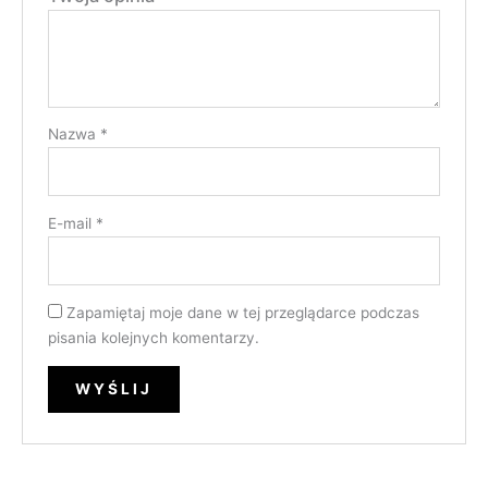
Nazwa
*
E-mail
*
Zapamiętaj moje dane w tej przeglądarce podczas
pisania kolejnych komentarzy.