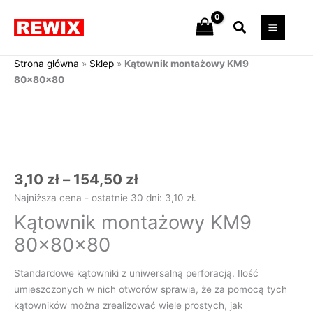
Przejdź
Szukaj
do
treści
Strona główna
»
Sklep
»
Kątownik montażowy KM9
80x80x80
Zakres
ilość
cen:
Kątownik
od
montażowy
3,10 zł
KM9
do
80x80x80
154,50 zł
3,10
zł
–
154,50
zł
Najniższa cena - ostatnie 30 dni:
3,10
zł
.
Kątownik montażowy KM9
80x80x80
Standardowe kątowniki z uniwersalną perforacją. Ilość
umieszczonych w nich otworów sprawia, że za pomocą tych
kątowników można zrealizować wiele prostych, jak