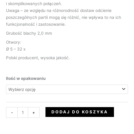
i skomplikowanych połączeń.
Uwaga – ze względu na różnorodność dostaw odcienie
poszczególnych partii mogą się różnić, nie wpływa to na ich
funkcjonalność i zastosowanie.
Grubość blachy 2,0 mm
Otwory:
Ø 5 – 32 x
Polski producent, wysoka jakość.
Ilość w opakowaniu
DODAJ DO KOSZYKA
-
+