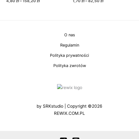
4,80
zł
–
158,20
zł
1,70
zł
–
82,50
zł
O nas
Regulamin
Polityka prywatności
Polityka zwrotów
by
SRKstudio
| Copyright ©2026
REWIX.COM.PL