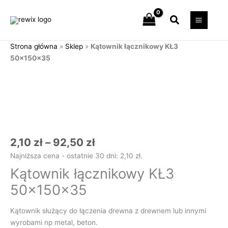
Przejdź
Szukaj
do
treści
Strona główna
»
Sklep
»
Kątownik łącznikowy KŁ3
50x150x35
Zakres
ilość
cen:
Kątownik
od
łącznikowy
2,10 zł
KŁ3
do
50x150x35
92,50 zł
2,10
zł
–
92,50
zł
Najniższa cena - ostatnie 30 dni:
2,10
zł
.
Kątownik łącznikowy KŁ3
50x150x35
Kątownik służący do łączenia drewna z drewnem lub innymi
wyrobami np metal, beton.