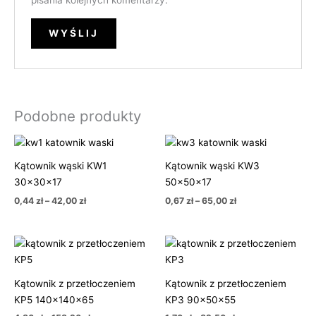
Podobne produkty
Zakres
Zakres
cen:
cen:
od
od
Kątownik wąski KW1
Kątownik wąski KW3
0,44 zł
0,67 zł
30x30x17
50x50x17
do
do
42,00 zł
65,00 zł
0,44
zł
–
42,00
zł
0,67
zł
–
65,00
zł
Zakres
Zakres
cen:
cen:
od
od
4,80 zł
1,70 zł
Kątownik z przetłoczeniem
Kątownik z przetłoczeniem
do
do
158,20 zł
82,50 zł
KP5 140x140x65
KP3 90x50x55