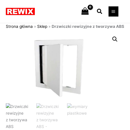
Przejdź
Szukaj
do
treści
Strona główna
»
Sklep
»
Drzwiczki rewizyjne z tworzywa ABS
Zakres
ilość
cen:
Drzwiczki
od
rewizyjne
14,90 zł
z tworzywa
do
ABS
117,90 zł