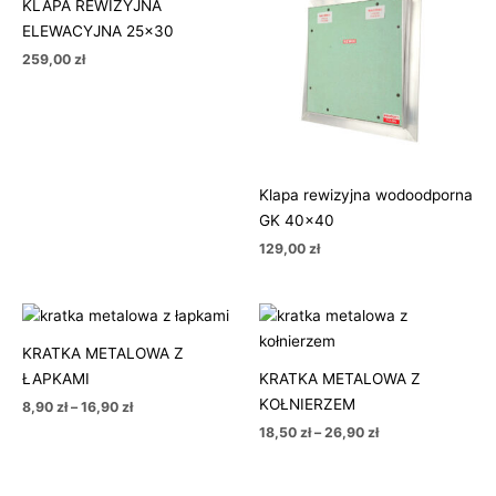
KLAPA REWIZYJNA
ELEWACYJNA 25×30
259,00
zł
Klapa rewizyjna wodoodporna
GK 40×40
129,00
zł
Zakres
Zakres
cen:
cen:
od
od
KRATKA METALOWA Z
8,90 zł
18,50 zł
ŁAPKAMI
KRATKA METALOWA Z
do
do
16,90 zł
26,90 zł
KOŁNIERZEM
8,90
zł
–
16,90
zł
18,50
zł
–
26,90
zł