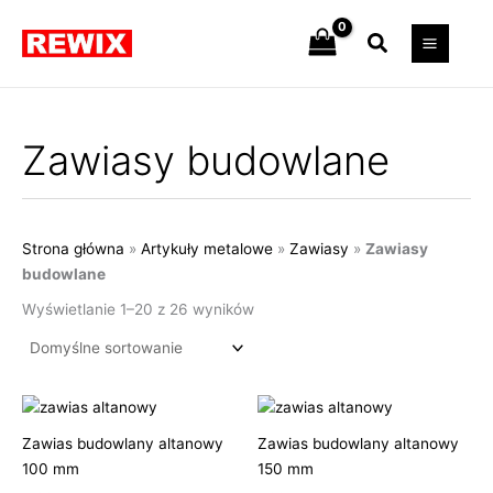
Przejdź
Szukaj
do
treści
Zawiasy budowlane
Strona główna
»
Artykuły metalowe
»
Zawiasy
»
Zawiasy
budowlane
Wyświetlanie 1–20 z 26 wyników
Zawias budowlany altanowy
Zawias budowlany altanowy
100 mm
150 mm