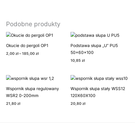
Podobne produkty
Zakres
cen:
od
Okucie do pergoli OP1
Podstawa słupa „U” PU5
2,00 zł
50x60x100
do
2,00
zł
–
185,00
zł
185,00 zł
10,85
zł
Wspornik słupa regulowany
Wspornik słupa stały WSS12
WSR2 0-200mm
120X60X100
21,80
zł
20,80
zł