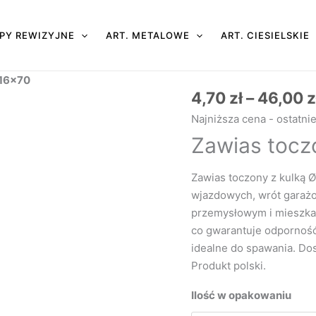
PY REWIZYJNE
ART. METALOWE
ART. CIESIELSKIE
 16×70
4,70
zł
–
46,00
z
ilość
Zawias
Najniższa cena - ostatni
toczony
Zawias tocz
z kulką
Ø
Zawias toczony z kulką 
16x70
wjazdowych, wrót garaż
przemysłowym i mieszkan
co gwarantuje odporność,
idealne do spawania. Dos
Produkt polski.
Ilość w opakowaniu