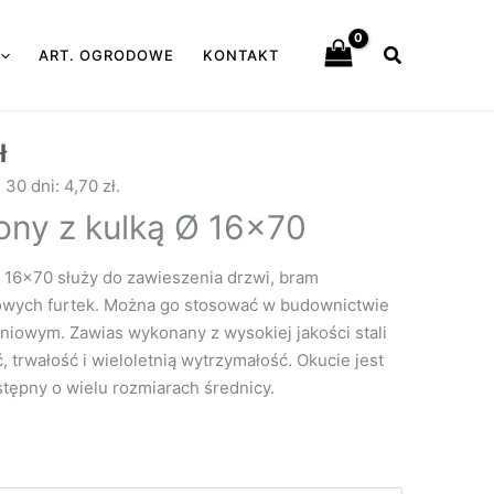
Szukaj
ART. OGRODOWE
KONTAKT
Zakres
ł
cen:
e 30 dni:
4,70
zł
.
od
ony z kulką Ø 16×70
4,70 zł
do
Ø 16×70 służy do zawieszenia drzwi, bram
46,00 zł
owych furtek. Można go stosować w budownictwie
iowym. Zawias wykonany z wysokiej jakości stali
 trwałość i wieloletnią wytrzymałość. Okucie jest
tępny o wielu rozmiarach średnicy.