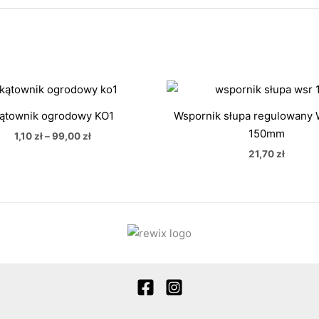
Zakres
cen:
od
ątownik ogrodowy KO1
Wspornik słupa regulowany
1,10 zł
150mm
do
1,10
zł
–
99,00
zł
99,00 zł
21,70
zł