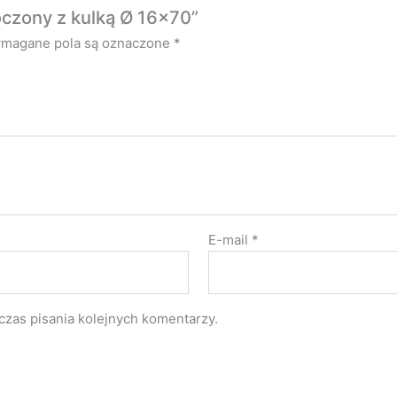
oczony z kulką Ø 16×70”
magane pola są oznaczone
*
E-mail
*
czas pisania kolejnych komentarzy.