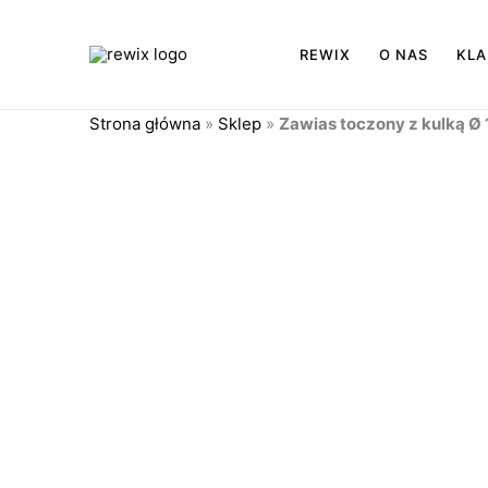
Przejdź
do
REWIX
O NAS
KLA
treści
Strona główna
»
Sklep
»
Zawias toczony z kulką Ø