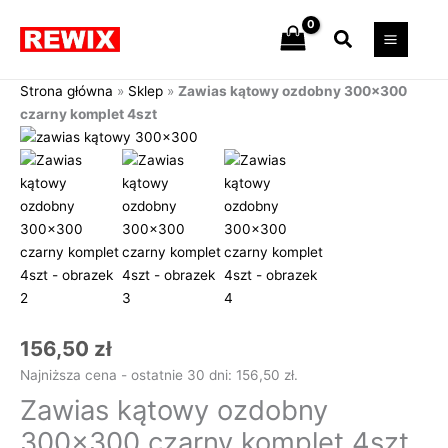
Przejdź
Szukaj
do
treści
Strona główna
»
Sklep
»
Zawias kątowy ozdobny 300×300
czarny komplet 4szt
ilość
Zawias
kątowy
ozdobny
300x300
czarny
komplet
4szt
156,50
zł
Najniższa cena - ostatnie 30 dni:
156,50
zł
.
Zawias kątowy ozdobny
300×300 czarny komplet 4szt