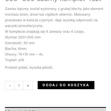
Zawias kątowy został wykonany z grubej blachy jako element
montażu bram, drzwi lub ciężkich okiennic. Malowany
proszkowo w kolorze czarnym daje wysoką odporność na
warunki atmosferyczne.
W komplecie znajdują się 4 zawiasy oraz 4 czopy.
Wymiar 300×300 mm
Szerokość: 50 mm
Blacha: 4mm;
Otwory: 10×10 mm – 4x
Trzpień: ø16
Produkt polski, wysoka jakość.
DODAJ DO KOSZYKA
-
+