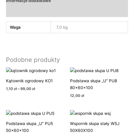
Informacje dodatkowe
Opinie (0)
Waga
7,0 kg
Podobne produkty
Zakres
cen:
od
Kątownik ogrodowy KO1
Podstawa słupa „U” PU8
1,10 zł
80x60x100
do
1,10
zł
–
99,00
zł
99,00 zł
12,00
zł
Podstawa słupa „U” PU5
Wspornik słupa stały WSJ
50x60x100
50X60X100