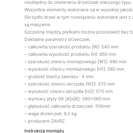
niezbędny do otwierania drzwiczek starszego typu.
Wszystkie elementy wykonane są w wysokiej jakośc
Skrzydło drzwi w tym rozwiązaniu wykonane jest z 
są masywne.
Szczelinę między płytkami można pozostawić bez fu
Dokładne parametry drzwiczek:
– całkowita szerokość produktu [W]: 540 mm
– całkowita wysokość produktu [H]: 650 mm
– szerokość otworu montażowego [W1]: 480 mm
– wysokość otworu montażowego [H1]: 580 mm
– grubość blachy zawiasu : 4 mm
– szerokość otworu skrzydła [W2]: 370 mm
– wysokość otworu skrzydła [H2]: 570 mm
– wymiary płyty GK [A]x[B]: 360×560 mm
– głębokość całkowita drzwiczek :100mm
– waga drzwiczek: 9,5 kg
– producent ZAVRZ
Instrukcja montażu