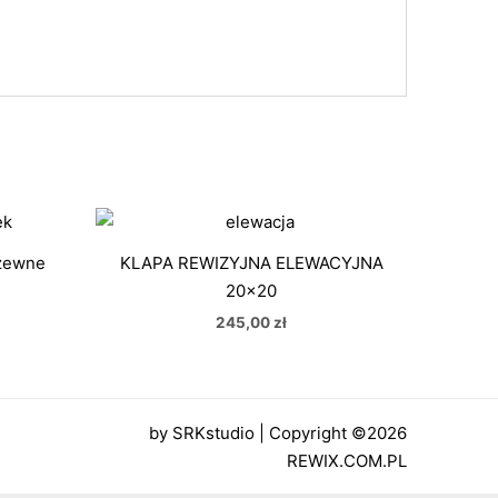
akres
en:
d
dzewne
KLAPA REWIZYJNA ELEWACYJNA
9,90 zł
20×20
o
18,90 zł
245,00
zł
by
SRKstudio
| Copyright ©2026
REWIX.COM.PL