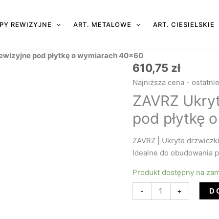
PY REWIZYJNE
ART. METALOWE
ART. CIESIELSKIE
ewizyjne pod płytkę o wymiarach 40×60
610,75
zł
ilość
ZAVRZ
Najniższa cena - ostatni
Ukryte
ZAVRZ Ukryt
drzwiczki
pod płytkę 
rewizyjne
pod
płytkę
ZAVRZ | Ukryte drzwiczk
o wymiarach
Idealne do obudowania p
40x60
Produkt dostępny na za
D
-
+