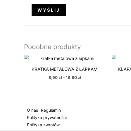
Podobne produkty
Zakres
cen:
od
KRATKA METALOWA Z ŁAPKAMI
KLAP
8,90 zł
do
8,90
zł
–
16,90
zł
16,90 zł
O nas
Regulamin
Polityka prywatności
Polityka zwrotów