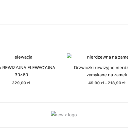
Z
c
o
A REWIZYJNA ELEWACYJNA
Drzwiczki rewizyjne nier
4
30×60
zamykane na zamek
d
2
329,00
zł
49,90
zł
–
218,90
zł