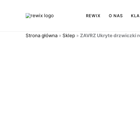
Przejdź
do
REWIX
O NAS
KLA
treści
Strona główna
»
Sklep
»
ZAVRZ Ukryte drzwiczki r