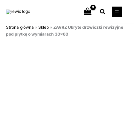
Przejdź
Szukaj
do
treści
Strona główna
»
Sklep
»
ZAVRZ Ukryte drzwiczki rewizyjne
pod płytkę o wymiarach 30×60
ilość
ZAVRZ
Ukryte
drzwiczki
rewizyjne
pod
płytkę
o wymiarach
30x60