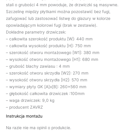
stali o grubości 4 mm powoduje, że drzwiczki są masywne.
Szczelinę między płytkami można pozostawić bez fugi,
zafugować lub zastosować listwę do glazury w kolorze
opowiadającym kolorowi fugi (brak w zestawie).
Dokładne parametry drzwiczek:
– całkowita szerokość produktu [W]: 440 mm
– całkowita wysokość produktu [H]: 750 mm
– szerokość otworu montażowego [W1]: 380 mm
– wysokość otworu montażowego [H1]: 680 mm
– grubość blachy zawiasu : 4 mm
– szerokość otworu skrzydła [W2]: 270 mm
– wysokość otworu skrzydła [H2]: 570 mm
– wymiary płyty GK [A]x[B]: 260×560 mm
– głębokość całkowita drzwiczek :100mm
– waga drzwiczek: 9,0 kg
– producent ZAVRZ
Instrukcja montażu
Na razie nie ma opinii o produkcie.