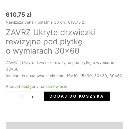
610,75
zł
Najniższa cena - ostatnie 30 dni:
610,75
zł
.
ZAVRZ Ukryte drzwiczki
rewizyjne pod płytkę
o wymiarach 30×60
ZAVRZ | Ukryte drzwiczki rewizyjne pod płytkę o wymiarach
30×60
Idealne do obudowania płytkami 10×10, 15×30, 30×30, 30×60
Produkt dostępny na zamówienie
DODAJ DO KOSZYKA
-
+
Opis