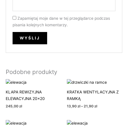
Zapamiętaj moje dane w tej przeglądarce podczas
pisania kolejnych komentarzy.
Podobne produkty
Zakres
cen:
od
KLAPA REWIZYJNA
KRATKA WENTYLACYJNA Z
13,90 zł
ELEWACYJNA 20×20
RAMKĄ
do
21,90 zł
245,00
zł
13,90
zł
–
21,90
zł