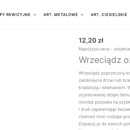
PY REWIZYJNE
ART. METALOWE
ART. CIESIELSKIE
12,20
zł
ilość
Wrzeciądz
Najniższa cena - ostatni
ozdobny
Wrzeciądz o
kryty
Wrzeciądz poprzeczny kr
zamknięcia drzwi lub br
kradzieżą i włamaniem. W
ocynkowanej dzięki temu
montaż pozwala na szyb
i śrub zapewniając bezaw
również inne rodzaje pr
Dopasuj je do swoich po