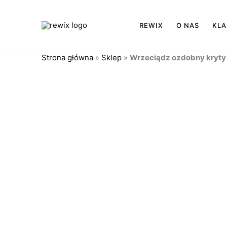
Przejdź
do
REWIX
O NAS
KLA
treści
Strona główna
»
Sklep
»
Wrzeciądz ozdobny kryty