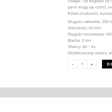
Uwaga – ze względu na 
partii mogą się różnić, n
Polski producent, wysoka
Długość całkowita: 200
Szerokość: 40 mm
Długość mocowania: 14
Blacha: 2 mm
Otwory: ø5 – 4x
Skobel/zaczep otwory: ø
D
-
+