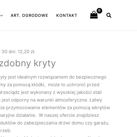
Szukaj
ART. OGRODOWE
KONTAKT
e 30 dni:
12,20
zł
.
zdobny kryty
yty jest idealnym rozwiązaniem do bezpiecznego
amy za pomocą kłódki, może to uchronić przed
rzeciądz jest wykonany z wysokiej jakości stali
 jest odporny na warunki atmosferyczne. Łatwy
kie przymocowanie elementów za pomocą wkrętów
aryjne działanie. W naszej ofercie znajdziesz
oduktów do zabezpieczania drzwi domu czy garażu.
trzeb.