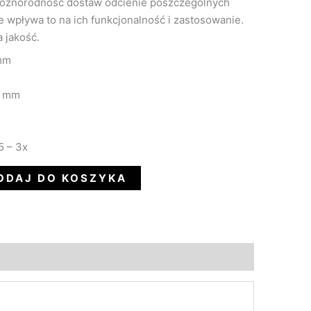
różnorodność dostaw odcienie poszczególnych
ie wpływa to na ich funkcjonalność i zastosowanie.
 jakość.
 mm
5 mm
5 – 3x
ODAJ DO KOSZYKA