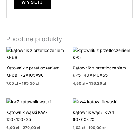
Podobne produkty
Zakres
Zakres
cen:
cen:
od
od
7,65 zł
4,80 zł
Kątownik z przetłoczeniem
Kątownik z przetłoczeniem
do
do
185,50 zł
158,20 zł
KP6B 172x105x90
KP5 140x140x65
7,65
zł
–
185,50
zł
4,80
zł
–
158,20
zł
Zakres
Zakres
cen:
cen:
od
od
Kątownik wąski KW7
Kątownik wąski KW4
6,00 zł
1,02 zł
150x150x25
60x60x20
do
do
279,00 zł
100,00 zł
6,00
zł
–
279,00
zł
1,02
zł
–
100,00
zł