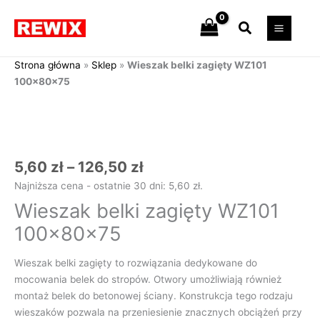
Przejdź
Szukaj
do
treści
Strona główna
»
Sklep
»
Wieszak belki zagięty WZ101
100x80x75
Zakres
ilość
cen:
Wieszak
od
belki
5,60 zł
zagięty
do
WZ101
5,60
zł
–
126,50
zł
126,50 zł
100x80x75
Najniższa cena - ostatnie 30 dni:
5,60
zł
.
Wieszak belki zagięty WZ101
100x80x75
Wieszak belki zagięty to rozwiązania dedykowane do
mocowania belek do stropów. Otwory umożliwiają również
montaż belek do betonowej ściany. Konstrukcja tego rodzaju
wieszaków pozwala na przeniesienie znacznych obciążeń przy