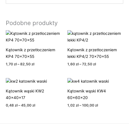
Podobne produkty
Zakres
Zakres
cen:
cen:
od
od
1,70 zł
1,60 zł
Kątownik z przetłoczeniem
Kątownik z przetłoczeniem
do
do
82,50 zł
72,50 zł
KP4 70x70x55
lekki KP4/2 70x70x55
1,70
zł
–
82,50
zł
1,60
zł
–
72,50
zł
Zakres
Zakres
cen:
cen:
od
od
Kątownik wąski KW2
Kątownik wąski KW4
0,48 zł
1,02 zł
40x40x17
60x60x20
do
do
45,00 zł
100,00 zł
0,48
zł
–
45,00
zł
1,02
zł
–
100,00
zł