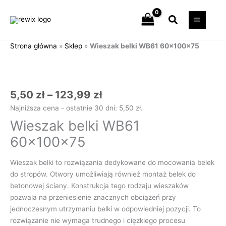
Przejdź
Szukaj
do
treści
Strona główna
»
Sklep
»
Wieszak belki WB61 60x100x75
Zakres
ilość
cen:
Wieszak
od
belki
5,50 zł
WB61
5,50
zł
–
123,99
zł
do
60x100x75
Najniższa cena - ostatnie 30 dni:
5,50
zł
.
123,99 zł
Wieszak belki WB61
60x100x75
Wieszak belki to rozwiązania dedykowane do mocowania belek
do stropów. Otwory umożliwiają również montaż belek do
betonowej ściany. Konstrukcja tego rodzaju wieszaków
pozwala na przeniesienie znacznych obciążeń przy
jednoczesnym utrzymaniu belki w odpowiedniej pozycji. To
rozwiązanie nie wymaga trudnego i ciężkiego procesu