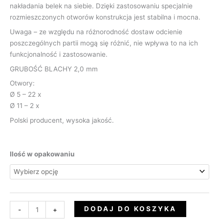
nakładania belek na siebie. Dzięki zastosowaniu specjalnie
rozmieszczonych otworów konstrukcja jest stabilna i mocna.
Uwaga – ze względu na różnorodność dostaw odcienie
poszczególnych partii mogą się różnić, nie wpływa to na ich
funkcjonalność i zastosowanie.
GRUBOŚĆ BLACHY 2,0 mm
Otwory:
Ø 5 – 22 x
Ø 11 – 2 x
Polski producent, wysoka jakość.
Ilość w opakowaniu
DODAJ DO KOSZYKA
-
+