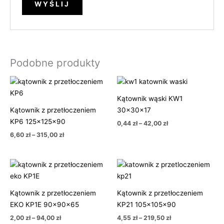
Podobne produkty
Zakres
Zakres
cen:
cen:
od
od
Kątownik wąski KW1
6,60 zł
0,44 zł
Kątownik z przetłoczeniem
30x30x17
do
do
315,00 zł
42,00 zł
KP6 125x125x90
0,44
zł
–
42,00
zł
6,60
zł
–
315,00
zł
Zakres
Zakres
cen:
cen:
od
od
2,00 zł
4,55 zł
Kątownik z przetłoczeniem
Kątownik z przetłoczeniem
do
do
94,00 zł
219,50 zł
EKO KP1E 90x90x65
KP21 105x105x90
2,00
zł
–
94,00
zł
4,55
zł
–
219,50
zł