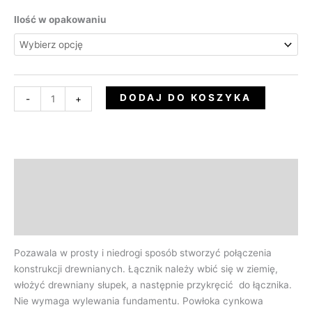
Ilość w opakowaniu
DODAJ DO KOSZYKA
-
+
Opis
Informacje dodatkowe
Opinie (0)
Pozawala w prosty i niedrogi sposób stworzyć połączenia
konstrukcji drewnianych. Łącznik należy wbić się w ziemię,
włożyć drewniany słupek, a następnie przykręcić do łącznika.
Nie wymaga wylewania fundamentu. Powłoka cynkowa