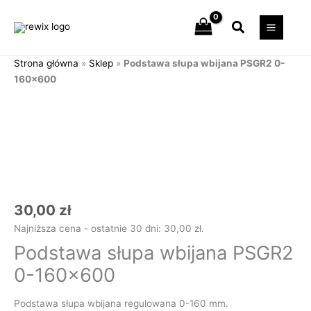
Przejdź
Szukaj
do
treści
Strona główna
»
Sklep
»
Podstawa słupa wbijana PSGR2 0-
160×600
ilość
Podstawa
słupa
wbijana
PSGR2
0-
160x600
30,00
zł
Najniższa cena - ostatnie 30 dni:
30,00
zł
.
Podstawa słupa wbijana PSGR2
0-160×600
Podstawa słupa wbijana regulowana 0-160 mm.