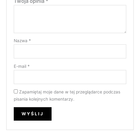
Twoja opinia
*
Nazwa
*
E-mail
*
Zapamiętaj moje dane w tej przeglądarce podczas
pisania kolejnych komentarzy.