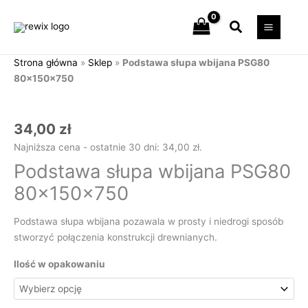
Przejdź
Szukaj
do
treści
Strona główna
»
Sklep
»
Podstawa słupa wbijana PSG80
80x150x750
ilość
Podstawa
słupa
34,00
zł
wbijana
Najniższa cena - ostatnie 30 dni:
34,00
zł
.
PSG80
Podstawa słupa wbijana PSG80
80x150x750
80x150x750
Podstawa słupa wbijana pozawala w prosty i niedrogi sposób
stworzyć połączenia konstrukcji drewnianych.
Ilość w opakowaniu