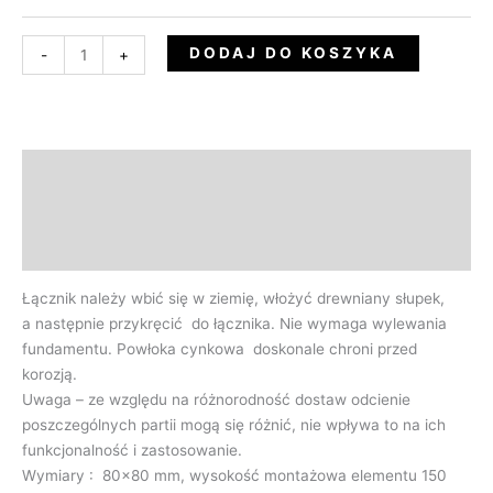
DODAJ DO KOSZYKA
-
+
Opis
Informacje dodatkowe
Opinie (0)
Łącznik należy wbić się w ziemię, włożyć drewniany słupek,
a następnie przykręcić do łącznika. Nie wymaga wylewania
fundamentu. Powłoka cynkowa doskonale chroni przed
korozją.
Uwaga – ze względu na różnorodność dostaw odcienie
poszczególnych partii mogą się różnić, nie wpływa to na ich
funkcjonalność i zastosowanie.
Wymiary : 80×80 mm, wysokość montażowa elementu 150