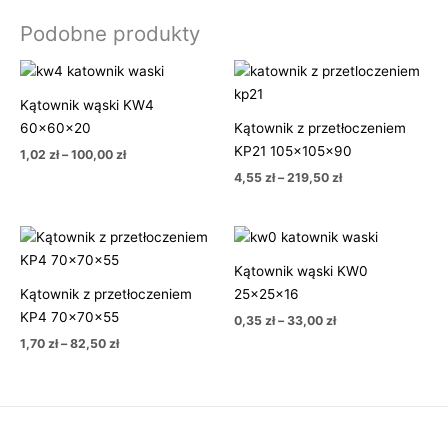
Podobne produkty
Zakres
Zakres
cen:
cen:
od
od
Kątownik wąski KW4
1,02 zł
4,55 zł
60x60x20
Kątownik z przetłoczeniem
do
do
100,00 zł
219,50 zł
KP21 105x105x90
1,02
zł
–
100,00
zł
4,55
zł
–
219,50
zł
Zakres
Zakres
cen:
cen:
od
od
Kątownik wąski KW0
1,70 zł
0,35 zł
Kątownik z przetłoczeniem
25x25x16
do
do
82,50 zł
33,00 zł
KP4 70x70x55
0,35
zł
–
33,00
zł
1,70
zł
–
82,50
zł