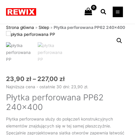
Przejdź
Szukaj
do
treści
Strona główna
»
Sklep
»
Płytka perforowana PP62 240×400
Zakres
ilość
cen:
Płytka
od
perforowana
23,90 zł
PP62
do
240x400
227,00 zł
23,90
zł
–
227,00
zł
Najniższa cena - ostatnie 30 dni:
23,90
zł
.
Płytka perforowana PP62
240×400
Płytka perforowana służy do połączeń konstrukcyjnych
elementów znajdujących się w tej samej płaszczyźnie.
Specjalnie zaprojektowana siatka otworów zapewnia łatwość