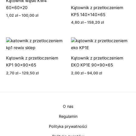
Kątownik wąski KW4
1,02 zł
4,80 zł
60x60x20
Kątownik z przetłoczeniem
do
do
100,00 zł
158,20 zł
KP5 140x140x65
1,02
zł
–
100,00
zł
4,80
zł
–
158,20
zł
Zakres
Zakres
cen:
cen:
od
od
2,70 zł
2,00 zł
Kątownik z przetłoczeniem
Kątownik z przetłoczeniem
do
do
129,50 zł
94,00 zł
KP1 90x90x65
EKO KP1E 90x90x65
2,70
zł
–
129,50
zł
2,00
zł
–
94,00
zł
O nas
Regulamin
Polityka prywatności