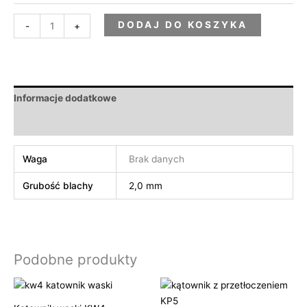
DODAJ DO KOSZYKA
-
+
Informacje dodatkowe
Opinie (0)
Waga
Brak danych
Grubość blachy
2,0 mm
Podobne produkty
Zakres
Zakres
cen:
cen:
od
od