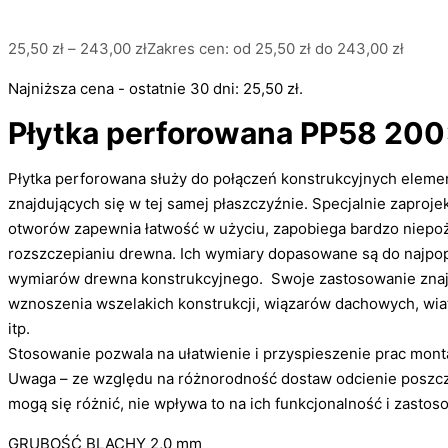
25,50
zł
–
243,00
zł
Zakres cen: od 25,50 zł do 243,00 zł
Najniższa cena - ostatnie 30 dni:
25,50
zł
.
Płytka perforowana PP58 20
Płytka perforowana służy do połączeń konstrukcyjnych elem
znajdujących się w tej samej płaszczyźnie. Specjalnie zaproje
otworów zapewnia łatwość w użyciu, zapobiega bardzo niep
rozszczepianiu drewna. Ich wymiary dopasowane są do najpop
wymiarów drewna konstrukcyjnego. Swoje zastosowanie znaj
wznoszenia wszelakich konstrukcji, wiązarów dachowych, wi
itp.
Stosowanie pozwala na ułatwienie i przyspieszenie prac mon
Uwaga – ze względu na różnorodność dostaw odcienie poszcz
mogą się różnić, nie wpływa to na ich funkcjonalność i zastos
GRUBOŚĆ BLACHY 2,0 mm