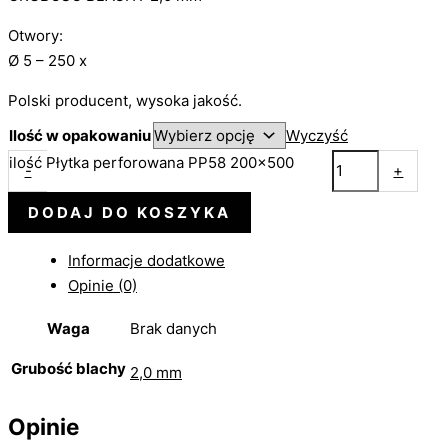
Otwory:
Ø 5 – 250 x
Polski producent, wysoka jakość.
Ilość w opakowaniu
Wyczyść
ilość Płytka perforowana PP58 200x500
-
+
DODAJ DO KOSZYKA
Informacje dodatkowe
Opinie (0)
Waga
Brak danych
Grubość blachy
2,0 mm
Opinie