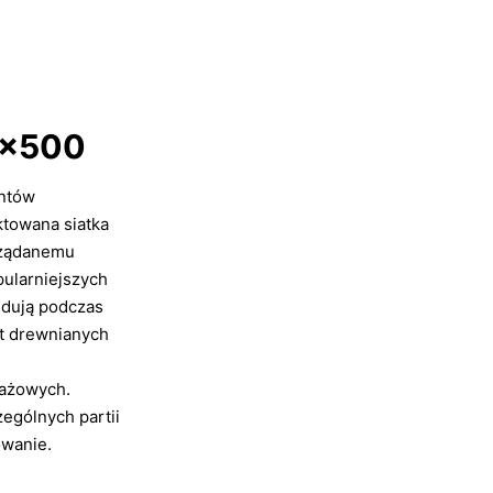
0×500
entów
ktowana siatka
ożądanemu
ularniejszych
dują podczas
at drewnianych
tażowych.
ególnych partii
owanie.