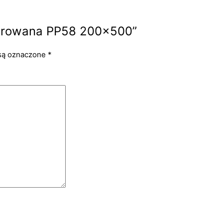
rforowana PP58 200×500”
są oznaczone
*