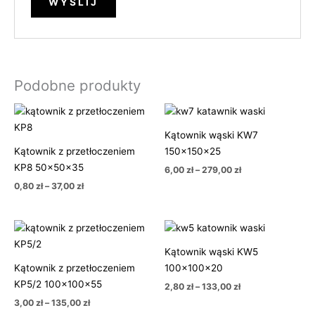
Podobne produkty
Zakres
Zakres
cen:
cen:
od
od
Kątownik wąski KW7
0,80 zł
6,00 zł
Kątownik z przetłoczeniem
150x150x25
do
do
37,00 zł
279,00 zł
KP8 50x50x35
6,00
zł
–
279,00
zł
0,80
zł
–
37,00
zł
Zakres
Zakres
cen:
cen:
od
od
Kątownik wąski KW5
3,00 zł
2,80 zł
Kątownik z przetłoczeniem
100x100x20
do
do
135,00 zł
133,00 zł
KP5/2 100x100x55
2,80
zł
–
133,00
zł
3,00
zł
–
135,00
zł