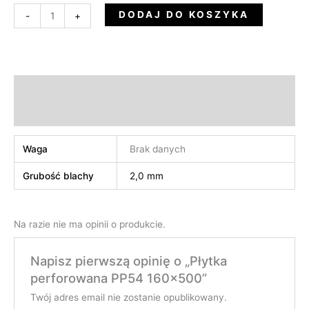
DODAJ DO KOSZYKA
-
+
Informacje dodatkowe
Opinie (0)
Waga
Brak danych
Grubość blachy
2,0 mm
Na razie nie ma opinii o produkcie.
Napisz pierwszą opinię o „Płytka
perforowana PP54 160×500”
Twój adres email nie zostanie opublikowany.