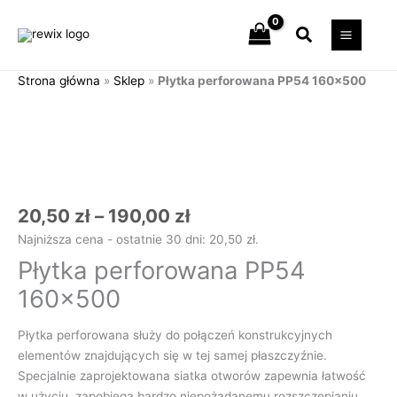
Przejdź
Szukaj
do
treści
Strona główna
»
Sklep
»
Płytka perforowana PP54 160×500
Zakres
ilość
cen:
Płytka
od
perforowana
20,50 zł
PP54
do
160x500
190,00 zł
20,50
zł
–
190,00
zł
Najniższa cena - ostatnie 30 dni:
20,50
zł
.
Płytka perforowana PP54
160×500
Płytka perforowana służy do połączeń konstrukcyjnych
elementów znajdujących się w tej samej płaszczyźnie.
Specjalnie zaprojektowana siatka otworów zapewnia łatwość
w użyciu, zapobiega bardzo niepożądanemu rozszczepianiu