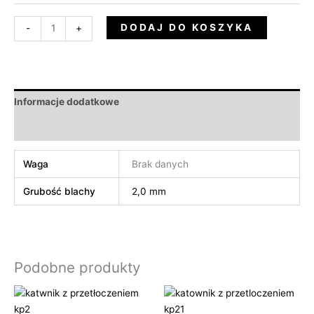
DODAJ DO KOSZYKA
-
+
Informacje dodatkowe
Opinie (0)
Waga
Brak danych
Grubość blachy
2,0 mm
Podobne produkty
Zakres
Zakres
cen:
cen:
od
od