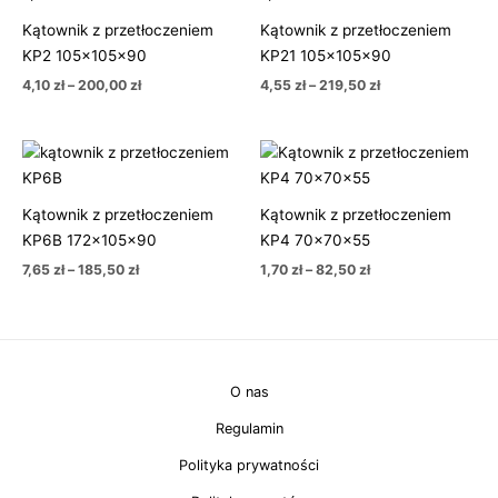
4,10 zł
4,55 zł
Kątownik z przetłoczeniem
Kątownik z przetłoczeniem
do
do
200,00 zł
219,50 zł
KP2 105x105x90
KP21 105x105x90
4,10
zł
–
200,00
zł
4,55
zł
–
219,50
zł
Zakres
Zakres
cen:
cen:
od
od
7,65 zł
1,70 zł
Kątownik z przetłoczeniem
Kątownik z przetłoczeniem
do
do
185,50 zł
82,50 zł
KP6B 172x105x90
KP4 70x70x55
7,65
zł
–
185,50
zł
1,70
zł
–
82,50
zł
O nas
Regulamin
Polityka prywatności