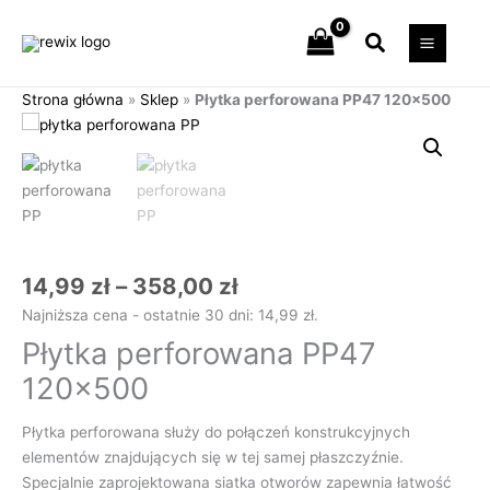
Przejdź
Szukaj
do
treści
Strona główna
»
Sklep
»
Płytka perforowana PP47 120×500
Zakres
ilość
cen:
Płytka
od
perforowana
14,99 zł
PP47
do
120x500
358,00 zł
14,99
zł
–
358,00
zł
Najniższa cena - ostatnie 30 dni:
14,99
zł
.
Płytka perforowana PP47
120×500
Płytka perforowana służy do połączeń konstrukcyjnych
elementów znajdujących się w tej samej płaszczyźnie.
Specjalnie zaprojektowana siatka otworów zapewnia łatwość