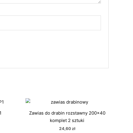
akres
n:
d
1
Zawias do drabin rozstawny 200×40
00 zł
komplet 2 sztuki
o
5,00 zł
24,60
zł