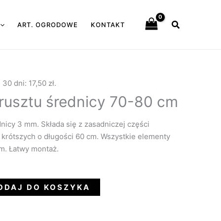
Szukaj
ART. OGRODOWE
KONTAKT
e 30 dni:
17,50
zł
.
rusztu średnicy 70-80 cm
nicy 3 mm. Składa się z zasadniczej części
 krótszych o długości 60 cm. Wszystkie elementy
m. Łatwy montaż.
ODAJ DO KOSZYKA