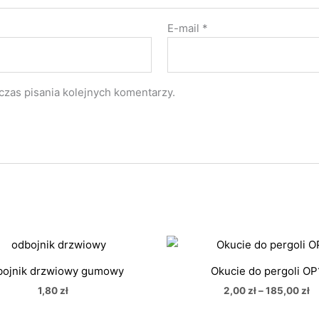
E-mail
*
czas pisania kolejnych komentarzy.
Z
ce
o
ojnik drzwiowy gumowy
Okucie do pergoli OP
2,
d
1,80
zł
2,00
zł
–
185,00
zł
18