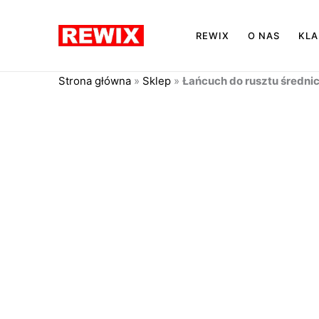
Przejdź
do
REWIX
O NAS
KLA
treści
Strona główna
»
Sklep
»
Łańcuch do rusztu średni