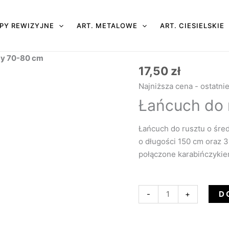
PY REWIZYJNE
ART. METALOWE
ART. CIESIELSKIE
cy 70-80 cm
17,50
zł
ilość
Łańcuch
Najniższa cena - ostatni
do
Łańcuch do 
rusztu
średnicy
Łańcuch do rusztu o śred
70-
o długości 150 cm oraz 3
80
połączone karabińczykie
cm
D
-
+