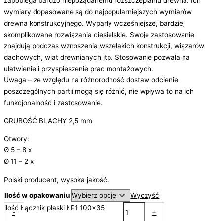
zapobiega bardzo niepożądanemu rozszczepianiu drewna. Ich
wymiary dopasowane są do najpopularniejszych wymiarów
drewna konstrukcyjnego. Wyparły wcześniejsze, bardziej
skomplikowane rozwiązania ciesielskie. Swoje zastosowanie
znajdują podczas wznoszenia wszelakich konstrukcji, wiązarów
dachowych, wiat drewnianych itp. Stosowanie pozwala na
ułatwienie i przyspieszenie prac montażowych.
Uwaga – ze względu na różnorodność dostaw odcienie
poszczególnych partii mogą się różnić, nie wpływa to na ich
funkcjonalność i zastosowanie.
GRUBOŚĆ BLACHY 2,5 mm
Otwory:
Ø 5 – 8 x
Ø 11 – 2 x
Polski producent, wysoka jakość.
Ilość w opakowaniu
Wyczyść
ilość Łącznik płaski ŁP1 100x35
-
+