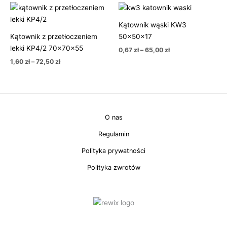
Zakres
Zakres
cen:
cen:
od
od
Kątownik wąski KW3
1,60 zł
0,67 zł
Kątownik z przetłoczeniem
50x50x17
do
do
72,50 zł
65,00 zł
lekki KP4/2 70x70x55
0,67
zł
–
65,00
zł
1,60
zł
–
72,50
zł
O nas
Regulamin
Polityka prywatności
Polityka zwrotów