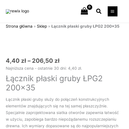
Przejdź
Szukaj
do
treści
Strona główna
»
Sklep
»
Łącznik płaski gruby ŁPG2 200×35
Zakres
ilość
cen:
Łącznik
od
płaski
4,40 zł
gruby
do
ŁPG2
4,40
zł
–
206,50
zł
206,50 zł
200x35
Najniższa cena - ostatnie 30 dni:
4,40
zł
.
Łącznik płaski gruby ŁPG2
200×35
Łącznik płaski gruby służy do połączeń konstrukcyjnych
elementów znajdujących się na tej samej płaszczyźnie.
Specjalnie zaprojektowana siatka otworów zapewnia łatwość
w użyciu, zapobiega bardzo niepożądanemu rozszczepianiu
drewna. Ich wymiary dopasowane są do najpopularniejszych