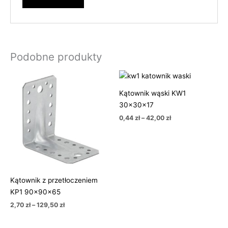
Podobne produkty
Zakres
Zakres
cen:
cen:
od
od
Kątownik wąski KW1
2,70 zł
0,44 zł
30x30x17
do
do
129,50 zł
42,00 zł
0,44
zł
–
42,00
zł
Kątownik z przetłoczeniem
KP1 90x90x65
2,70
zł
–
129,50
zł