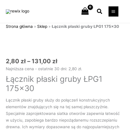
Przejdź
Szukaj
do
treści
Strona główna
»
Sklep
»
Łącznik płaski gruby ŁPG1 175×30
Zakres
ilość
cen:
Łącznik
od
płaski
2,80 zł
gruby
do
ŁPG1
2,80
zł
–
131,00
zł
131,00 zł
175x30
Najniższa cena - ostatnie 30 dni:
2,80
zł
.
Łącznik płaski gruby ŁPG1
175×30
Łącznik płaski gruby służy do połączeń konstrukcyjnych
elementów znajdujących się na tej samej płaszczyźnie.
Specjalnie zaprojektowana siatka otworów zapewnia łatwość
w użyciu, zapobiega bardzo niepożądanemu rozszczepianiu
drewna. Ich wymiary dopasowane są do najpopularniejszych