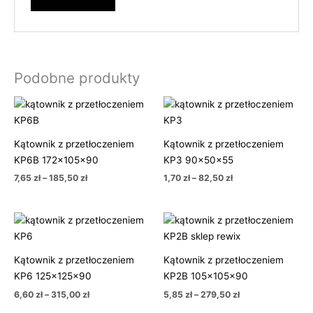
Podobne produkty
Zakres
Zakres
cen:
cen:
od
od
7,65 zł
1,70 zł
Kątownik z przetłoczeniem
Kątownik z przetłoczeniem
do
do
185,50 zł
82,50 zł
KP6B 172x105x90
KP3 90x50x55
7,65
zł
–
185,50
zł
1,70
zł
–
82,50
zł
Zakres
Zakres
cen:
cen:
od
od
6,60 zł
5,85 zł
Kątownik z przetłoczeniem
Kątownik z przetłoczeniem
do
do
315,00 zł
279,50 zł
KP6 125x125x90
KP2B 105x105x90
6,60
zł
–
315,00
zł
5,85
zł
–
279,50
zł