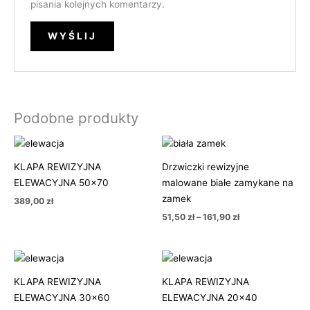
pisania kolejnych komentarzy.
Podobne produkty
Zakres
cen:
od
KLAPA REWIZYJNA
Drzwiczki rewizyjne
51,50 zł
ELEWACYJNA 50×70
malowane białe zamykane na
do
161,90 zł
zamek
389,00
zł
51,50
zł
–
161,90
zł
KLAPA REWIZYJNA
KLAPA REWIZYJNA
ELEWACYJNA 30×60
ELEWACYJNA 20×40