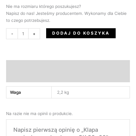
Nie ma rozmiaru którego poszukujesz?
Napisz do nas! Jesteśmy producentem. Wykonamy dla Ciebie
to czego potrzebujesz.
DODAJ DO KOSZYKA
-
+
Informacje dodatkowe
Opinie (0)
Waga
2,2 kg
Na razie nie ma opinii o produkcie.
Napisz pierwszą opinię o „Klapa