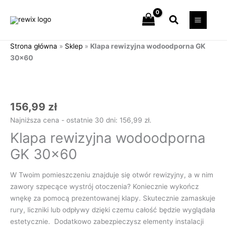
Przejdź
Szukaj
do
treści
Strona główna
»
Sklep
»
Klapa rewizyjna wodoodporna GK
30×60
ilość
Klapa
rewizyjna
wodoodporna
156,99
zł
GK
Najniższa cena - ostatnie 30 dni:
156,99
zł
.
30x60
Klapa rewizyjna wodoodporna
GK 30×60
W Twoim pomieszczeniu znajduje się otwór rewizyjny, a w nim
zawory szpecące wystrój otoczenia? Koniecznie wykończ
wnękę za pomocą prezentowanej klapy. Skutecznie zamaskuje
rury, liczniki lub odpływy dzięki czemu całość będzie wyglądała
estetycznie. Dodatkowo zabezpieczysz elementy instalacji