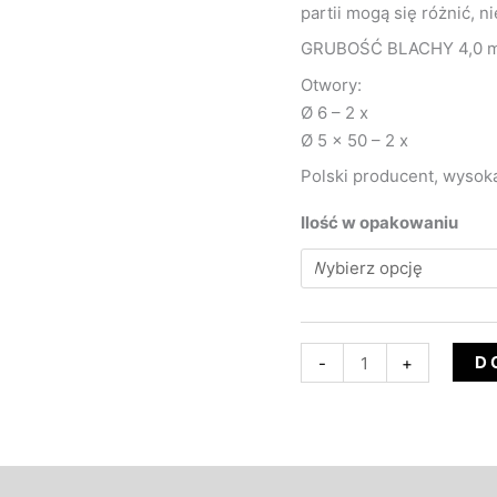
partii mogą się różnić, n
GRUBOŚĆ BLACHY 4,0 
Otwory:
Ø 6 – 2 x
Ø 5 x 50 – 2 x
Polski producent, wysoka
Ilość w opakowaniu
D
-
+