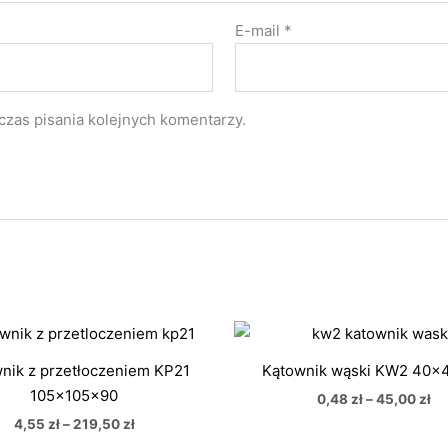
E-mail
*
czas pisania kolejnych komentarzy.
Zakres
Za
cen:
ce
od
od
nik z przetłoczeniem KP21
Kątownik wąski KW2 40x
4,55 zł
0,
105x105x90
do
do
0,48
zł
–
45,00
zł
219,50 zł
45
4,55
zł
–
219,50
zł