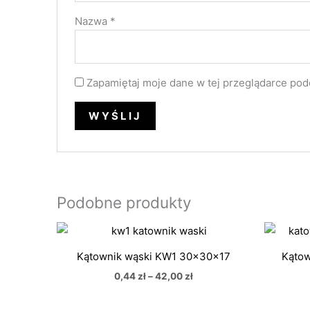
Nazwa
*
Zapamiętaj moje dane w tej przeglądarce pod
Podobne produkty
Zakres
cen:
od
Kątownik wąski KW1 30x30x17
Kątow
0,44 zł
do
0,44
zł
–
42,00
zł
42,00 zł