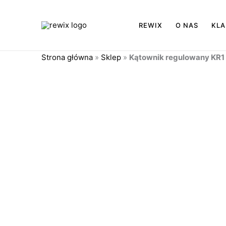
Przejdź
do
REWIX
O NAS
KLA
treści
Strona główna
»
Sklep
»
Kątownik regulowany KR