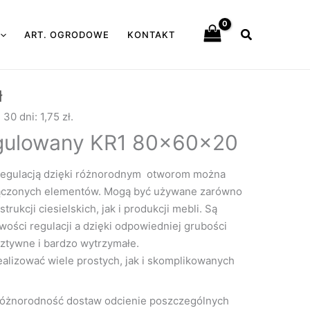
Szukaj
ART. OGRODOWE
KONTAKT
Zakres
ł
cen:
e 30 dni:
1,75
zł
.
od
egulowany KR1 80x60x20
1,75 zł
do
regulacją dzięki różnorodnym otworom można
83,50 zł
łączonych elementów. Mogą być używane zarówno
ukcji ciesielskich, jak i produkcji mebli. Są
wości regulacji a dzięki odpowiedniej grubości
sztywne i bardzo wytrzymałe.
ealizować wiele prostych, jak i skomplikowanych
różnorodność dostaw odcienie poszczególnych