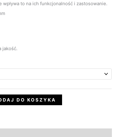
ie wpływa to na ich funkcjonalność i zastosowanie.
mm
 jakość.
ODAJ DO KOSZYKA