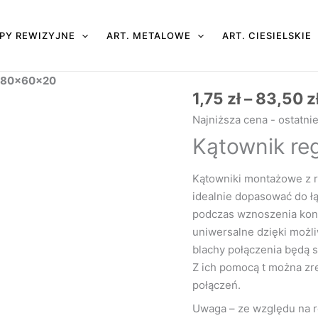
PY REWIZYJNE
ART. METALOWE
ART. CIESIELSKIE
1 80x60x20
1,75
zł
–
83,50
z
ilość
Kątownik
Najniższa cena - ostatni
regulowany
Kątownik r
KR1
80x60x20
Kątowniki montażowe z 
idealnie dopasować do 
podczas wznoszenia konstr
uniwersalne dzięki możli
blachy połączenia będą 
Z ich pomocą t można zr
połączeń.
Uwaga – ze względu na 