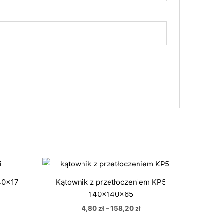
kres
Zakres
n:
cen:
od
40x17
Kątownik z przetłoczeniem KP5
48 zł
4,80 zł
140x140x65
do
,00 zł
158,20 zł
4,80
zł
–
158,20
zł