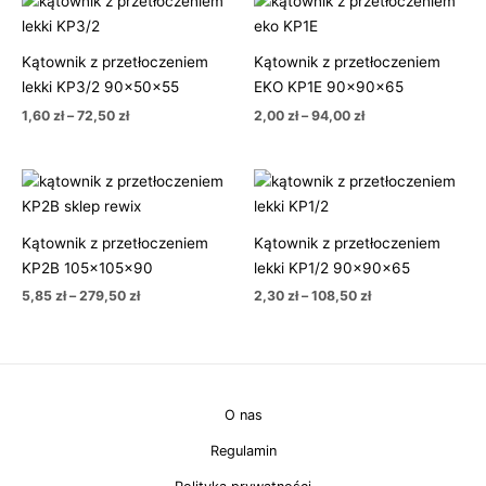
cen:
cen:
od
od
1,60 zł
2,00 zł
Kątownik z przetłoczeniem
Kątownik z przetłoczeniem
do
do
72,50 zł
94,00 zł
lekki KP3/2 90x50x55
EKO KP1E 90x90x65
1,60
zł
–
72,50
zł
2,00
zł
–
94,00
zł
Zakres
Zakres
cen:
cen:
od
od
5,85 zł
2,30 zł
Kątownik z przetłoczeniem
Kątownik z przetłoczeniem
do
do
279,50 zł
108,50 zł
KP2B 105x105x90
lekki KP1/2 90x90x65
5,85
zł
–
279,50
zł
2,30
zł
–
108,50
zł
O nas
Regulamin