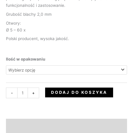
funkcjonalność i zastosowanie.
Grubość blachy 2,0 mm
Otwory:
Ø 5 – 60 x
Polski producent, wysoka jakość.
Ilość w opakowaniu
DODAJ DO KOSZYKA
-
+
Informacje dodatkowe