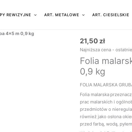
PY REWIZYJNE
ART. METALOWE
ART. CIESIELSKIE
uba 4×5 m 0,9 kg
21,50
zł
ilość
Folia
Najniższa cena - ostatni
malarska
Folia malar
bardzo
0,9 kg
gruba
4x5
m
FOLIA MALARSKA GRUB
0,9
Folia malarska
przeznacz
kg
prac malarskich i ogóln
przedmiotów o nieregular
również jako osłona okie
przed farbą, wodą, pyłe