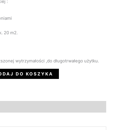
iej :
eniami
k. 20 m2.
ższonej wytrzymałości ,do długotrwałego użytku.
ODAJ DO KOSZYKA