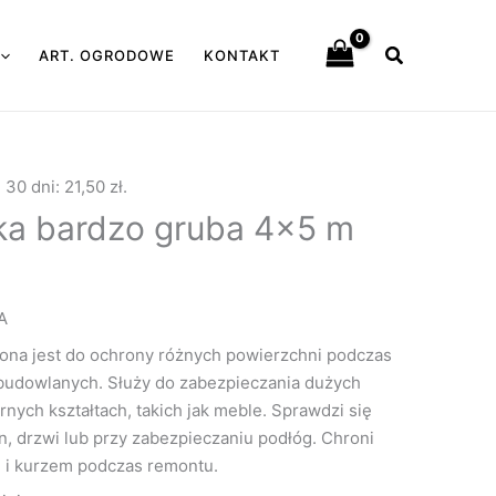
Szukaj
ART. OGRODOWE
KONTAKT
e 30 dni:
21,50
zł
.
ska bardzo gruba 4×5 m
A
ona jest do ochrony różnych powierzchni podczas
obudowlanych. Służy do zabezpieczania dużych
nych kształtach, takich jak meble. Sprawdzi się
n, drzwi lub przy zabezpieczaniu podłóg. Chroni
m i kurzem podczas remontu.