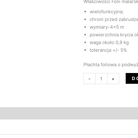
Właściwości Folii malarsk
wielofunkcyjna;
chroni przed zabrudz
wymiary-4×5 m
powierzchnia krycia o
waga około 0,9 kg
tolerancja +/- 5%
Płachta foliowa o podwy
D
-
+