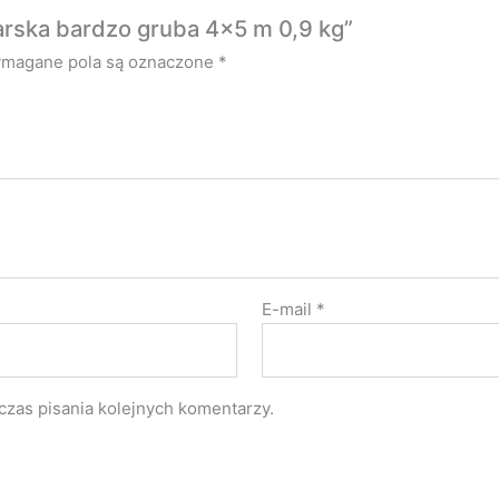
larska bardzo gruba 4×5 m 0,9 kg”
magane pola są oznaczone
*
E-mail
*
czas pisania kolejnych komentarzy.