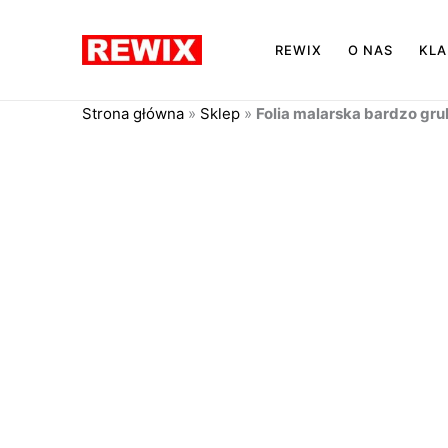
Przejdź
do
REWIX
O NAS
KLA
treści
Strona główna
»
Sklep
»
Folia malarska bardzo gr