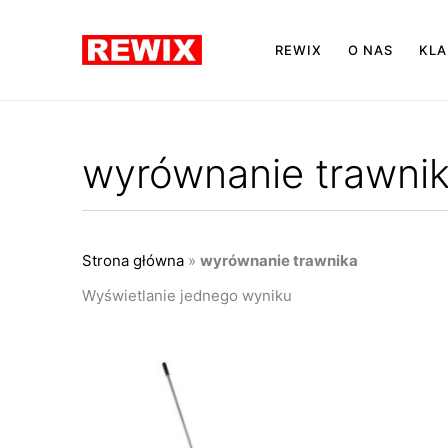
Przejdź
do
REWIX
O NAS
KLA
treści
wyrównanie trawni
Strona główna
»
wyrównanie trawnika
Wyświetlanie jednego wyniku