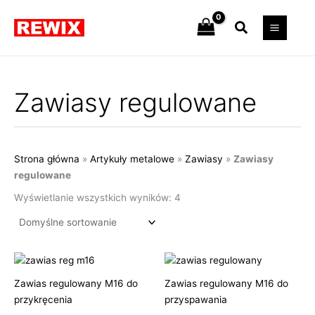
Przejdź
Szukaj
do
treści
Zawiasy regulowane
Strona główna
»
Artykuły metalowe
»
Zawiasy
»
Zawiasy
regulowane
Wyświetlanie wszystkich wyników: 4
Zawias regulowany M16 do
Zawias regulowany M16 do
przykręcenia
przyspawania