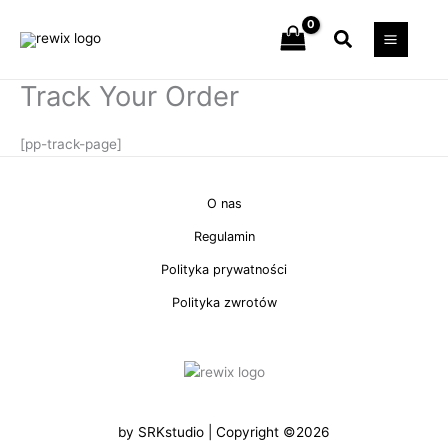
Przejdź
Szukaj
do
treści
Track Your Order
[pp-track-page]
O nas
Regulamin
Polityka prywatności
Polityka zwrotów
by
SRKstudio
| Copyright ©2026